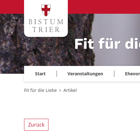
Zum Inhalt springen
Fit für d
Start
Veranstaltungen
Ehevor
Fit für die Liebe
Artikel
Zurück