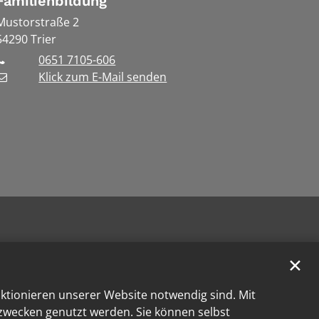
Familienbildung
Mustorstraße 2
54290
Trier
0651 7105-606
Klick zum E-Mail senden
✕
nktionieren unserer Website notwendig sind. Mit
kzwecken genutzt werden. Sie können selbst