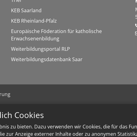
Trier
KEB Saarland
KEB Rheinland-Pfalz
Europäische Föderation für katholische
Erwachsenenbildung
Weiterbildungsportal RLP
Weiterbildungsdatenbank Saar
ärung
lich Cookies
nis zu bieten. Dazu verwenden wir Cookies, die für das Fu
e zur Anzeige externer Inhalte oder zu anonymen Statisti