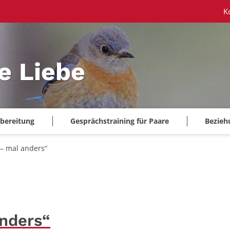
K
ie Liebe
bereitung
Gesprächstraining für Paare
Bezieh
 – mal anders“
anders“