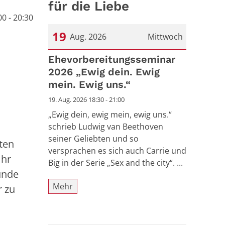
für die Liebe
0 - 20:30
19
Aug. 2026
Mittwoch
Datum: 19. August 2026
Ehevorbereitungsseminar
2026 „Ewig dein. Ewig
mein. Ewig uns.“
19. Aug. 2026 18:30 - 21:00
„Ewig dein, ewig mein, ewig uns.“
schrieb Ludwig van Beethoven
seiner Geliebten und so
ten
versprachen es sich auch Carrie und
Ihr
Big in der Serie „Sex and the city“. ...
unde
Mehr
r zu