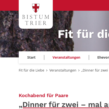
Zum Inhalt springen
Fit für d
Start
Veranstaltungen
Ehevor
Fit für die Liebe
Veranstaltungen
„Dinner für zwei
:
Kochabend für Paare
„Dinner für zwei – mal 