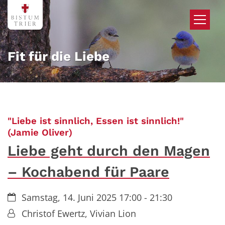
Zum Inhalt springen
Fit für die Liebe
"Liebe ist sinnlich, Essen ist sinnlich!"
:
(Jamie Oliver)
Liebe geht durch den Magen
– Kochabend für Paare
Datum:
Samstag, 14. Juni 2025 17:00 - 21:30
Von:
Christof Ewertz, Vivian Lion