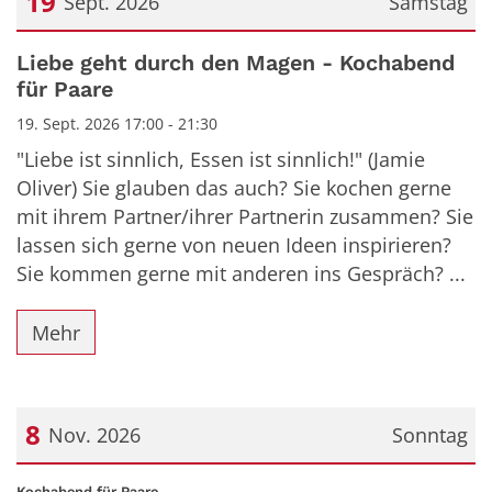
19
Sept. 2026
Samstag
Datum: 19. September 2026
Liebe geht durch den Magen - Kochabend
für Paare
19. Sept. 2026 17:00 - 21:30
"Liebe ist sinnlich, Essen ist sinnlich!" (Jamie
Oliver) Sie glauben das auch? Sie kochen gerne
mit ihrem Partner/ihrer Partnerin zusammen? Sie
lassen sich gerne von neuen Ideen inspirieren?
Sie kommen gerne mit anderen ins Gespräch? ...
Mehr
8
Nov. 2026
Sonntag
Datum: 8. November 2026
:
Kochabend für Paare